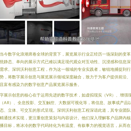
当今数字化浪潮席卷全球的背景下，展览展示行业正经历一场深刻的变革
统静态、单向的展示方式已难以满足现代观众对互动性、沉浸感和信息深
需求。深圳沃利创意工程，作为这一领域的专业实践者，敏锐地捕捉到行
势，将数字展示创意与展览展示领域深度融合，致力于为客户提供前沿、
且富有感染力的数字创意产品展览展示服务。
字展示创意的核心在于运用先进的数字技术，如虚拟现实（VR）、增强
（AR）、全息投影、交互触控、大数据可视化等，将信息、故事或产品
态、立体、可交互的形式呈现。深圳沃利创意工程深谙此道，其专业团队
精通技术实现，更注重创意策划与内容设计。他们深入理解客户品牌内核
播目标，将冰冷的数字代码转化为有温度、有叙事力的视觉语言，从而在