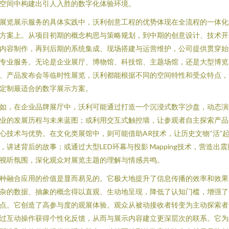
空间中构建出引人入胜的数字化体验环境。
展览展示服务的具体实践中，沃利创意工程的优势体现在全流程的一体化
方案上。从项目初期的概念构思与策略规划，到中期的创意设计、技术开
内容制作，再到后期的系统集成、现场搭建与运营维护，公司提供贯穿始
专业服务。无论是企业展厅、博物馆、科技馆、主题场馆，还是大型博览
、产品发布会等临时性展览，沃利都能根据不同的空间特性和受众特点，
定制最适合的数字展示方案。
如，在企业品牌展厅中，沃利可能通过打造一个沉浸式数字沙盘，动态演
业的发展历程与未来蓝图；或利用交互式触控墙，让参观者自主探索产品
心技术与优势。在文化类展馆中，则可能借助AR技术，让历史文物“活”
，讲述背后的故事；或通过大型LED环幕与投影 Mapping技术，营造出震
视听氛围，深化观众对展览主题的理解与情感共鸣。
种融合应用的价值是显而易见的。它极大地提升了信息传播的效率和效果
杂的数据、抽象的概念得以直观、生动地呈现，降低了认知门槛，增强了
点。它创造了高参与度的观展体验。观众从被动接收者转变为主动探索者
过互动操作获得个性化反馈，从而与展示内容建立更深层次的联系。它为