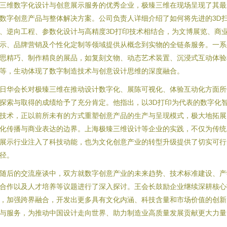
三维数字化设计与创意展示服务的优秀企业，极臻三维在现场呈现了其最
数字创意产品与整体解决方案。公司负责人详细介绍了如何将先进的3D
、逆向工程、参数化设计与高精度3D打印技术相结合，为文博展览、商
示、品牌营销及个性化定制等领域提供从概念到实物的全链条服务。一系
思精巧、制作精良的展品，如复刻文物、动态艺术装置、沉浸式互动体验
等，生动体现了数字制造技术与创意设计思维的深度融合。
日华会长对极臻三维在推动设计数字化、展陈可视化、体验互动化方面所
探索与取得的成绩给予了充分肯定。他指出，以3D打印为代表的数字化
技术，正以前所未有的方式重塑创意产品的生产与呈现模式，极大地拓展
化传播与商业表达的边界。上海极臻三维设计等企业的实践，不仅为传统
展示行业注入了科技动能，也为文化创意产业的转型升级提供了切实可行
径。
随后的交流座谈中，双方就数字创意产业的未来趋势、技术标准建设、产
合作以及人才培养等议题进行了深入探讨。王会长鼓励企业继续深耕核心
，加强跨界融合，开发出更多具有文化内涵、科技含量和市场价值的创新
与服务，为推动中国设计走向世界、助力制造业高质量发展贡献更大力量