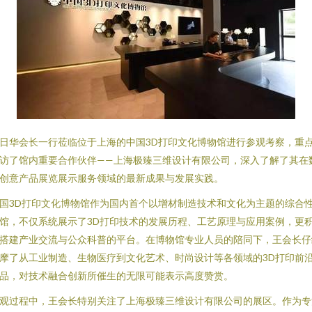
日华会长一行莅临位于上海的中国3D打印文化博物馆进行参观考察，重
访了馆内重要合作伙伴——上海极臻三维设计有限公司，深入了解了其在
创意产品展览展示服务领域的最新成果与发展实践。
国3D打印文化博物馆作为国内首个以增材制造技术和文化为主题的综合
馆，不仅系统展示了3D打印技术的发展历程、工艺原理与应用案例，更
搭建产业交流与公众科普的平台。在博物馆专业人员的陪同下，王会长仔
摩了从工业制造、生物医疗到文化艺术、时尚设计等各领域的3D打印前
品，对技术融合创新所催生的无限可能表示高度赞赏。
观过程中，王会长特别关注了上海极臻三维设计有限公司的展区。作为专