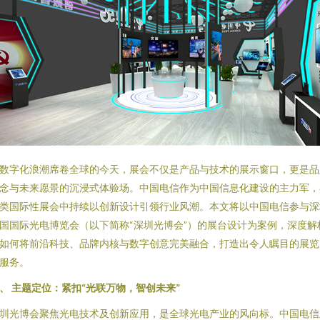
数字化浪潮席卷全球的今天，展会不仅是产品与技术的展示窗口，更是品
念与未来愿景的沉浸式体验场。中国电信作为中国信息化建设的主力军，
类国际性展会中持续以创新设计引领行业风潮。本文将以中国电信参与深
国国际光电博览会（以下简称“深圳光博会”）的展台设计为案例，深度解
如何将前沿科技、品牌内核与数字创意完美融合，打造出令人瞩目的展览
服务。
、 主题定位：紧扣“光联万物，智创未来”
圳光博会聚焦光电技术及创新应用，是全球光电产业的风向标。中国电信