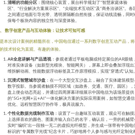
清晰的功能分区
：围绕核心装置，展台科学规划了“智慧家庭体验
区”、“行业解决方案展示区”、“尖端技术互动区”及“商务洽谈区”。各
之间通过地面引导光带、透明屏隔断自然衔接，保证动线流畅，同时
保每个板块内容的独立性与深度体验。
、 数字创意产品与互动体验：让技术可知可感
是本次设计案例的精髓所在，中国电信通过一系列数字创意互动产品，将
的技术转化为直观、有趣的体验。
AR全息讲解与产品透视
：参观者通过平板电脑或特定展位的AR眼镜
对准实体设备（如新型光模块、智能网关），屏幕上即会叠加浮现出
维拆解动画、性能数据浮动标签及工作原理模拟，实现“穿透式”认知
沉浸式智慧城市沙盘
：在一个大型交互沙盘上，融合了实体建筑模型
数字投影。当参观者触摸不同区域（如政务、交通、医疗、园区），
盘上便会动态亮起，并通过四周屏幕详细展示中国电信为该场景提供
的“5G+光网+云+AI”一体化解决方案的实际应用案例，如智慧交通
优化、远程智慧医疗协作等，极具说服力。
个性化数据光缆制作互动
：设置了一台趣味互动装置，观众可在触摸
上选择喜欢的颜色、图案并输入自己的名字，确认后，一旁的机械臂
实时“编织”出一段独一无二的虚拟光纤模型，并生成一张带有中国电
标识的“专属数字光缆”纪念卡片，巧妙地将个人参与感与光纤定制化