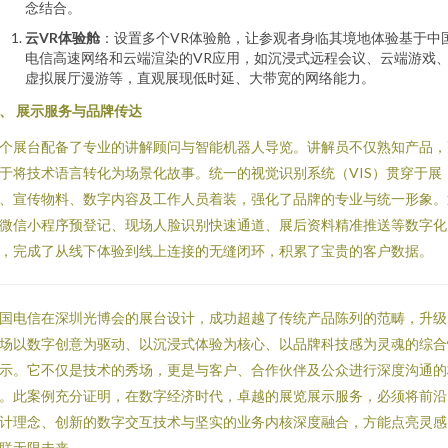
念结合。
云VR体验舱
：设置多个VR体验舱，让参观者身临其境地体验基于中
电信高速网络和云端渲染的VR应用，如沉浸式远程会议、云端游戏
虚拟展厅漫游等，直观展现低时延、大带宽的网络能力。
、 展示服务与品牌传达
个展台配备了专业的讲解顾问与智能机器人导览。讲解员不仅熟知产品，
于将技术语言转化为场景化故事。统一的视觉识别系统（VIS）贯穿于展
、宣传物料、数字内容及工作人员着装，强化了品牌的专业与统一形象。
微信小程序预登记、现场人脸识别快速通道、展后资料精准推送等数字化
，完成了从线下体验到线上连接的无缝闭环，积累了宝贵的客户数据。
国电信在深圳光博会的展台设计，成功超越了传统产品陈列的范畴，升级
场以数字创意为驱动、以沉浸式体验为核心、以品牌科技感为灵魂的综合
示。它不仅是技术的秀场，更是与客户、合作伙伴及公众进行深度沟通的
。此案例充分证明，在数字经济时代，卓越的展览展示服务，必须将前沿
计理念、创新的数字交互技术与坚实的业务内核深度融合，方能点亮灵感
联无限未来。