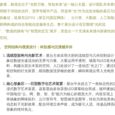
参展，精准定位于“光联万物，智创未来”这一核心主题。设计团队并未将
局限于传统的光纤、宽带等硬件产品，而是将“光”作为信息传输的基石与
的象征，延展至以F5G（第五代固定网络）、云计算、大数据、人工智能
联网构成的综合智能信息服务生态。整个展台设计语言围绕“光的流
”、“数据的脉络”与“智慧的交互”展开，营造出一个充满未来感与探索性的
空间。
、 空间结构与视觉设计：科技感与沉浸感并存
流线型架构与光影艺术
：展台主体采用大胆的流线型与几何切割设计
象征数据光速流动的无界与力量。大量运用半透明、镜面与LED发光
料，构建出层次丰富的空间。入口处设计了一道动态“光之门”，通过
程控制的灯光装置，模拟数据流穿梭的效果，瞬间将观众带入光电世
界。
核心形象区——巨型数字化艺术装置
：展台中央设立了一座标志性的
浸式数字艺术装置。该装置由多块异形LED屏幕组合而成，循环播放
中国电信“云、网、数、智、安”能力为核心的视觉大片。内容呈现上
将抽象的网络拓扑、云计算符号、智慧城市蓝图等，转化为美轮美奂
动态粒子光影效果，配合环绕立体声效，成为吸引人流、传递品牌高
形象的绝对焦点。